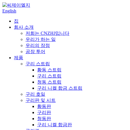
English
집
회사 소개
저희는 CNZHJ입니다
우리가 하는 일
우리의 장점
공장 투어
제품
구리 스트립
황동 스트립
구리 스트립
청동 스트립
구리 니켈 합금 스트립
구리 호일
구리판 및 시트
황동판
구리판
청동판
구리 니켈 합금판