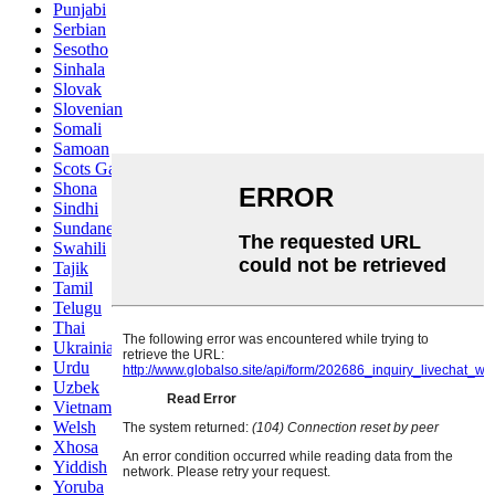
Punjabi
Serbian
Sesotho
Sinhala
Slovak
Slovenian
Somali
Samoan
Scots Gaelic
Shona
Sindhi
Sundanese
Swahili
Tajik
Tamil
Telugu
Thai
Ukrainian
Urdu
Uzbek
Vietnamese
Welsh
Xhosa
Yiddish
Yoruba