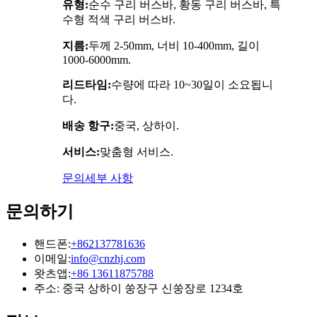
유형:
순수 구리 버스바, 황동 구리 버스바, 특
수형 적색 구리 버스바.
지름:
두께 2-50mm, 너비 10-400mm, 길이
1000-6000mm.
리드타임:
수량에 따라 10~30일이 소요됩니
다.
배송 항구:
중국, 상하이.
서비스:
맞춤형 서비스.
문의
세부 사항
문의하기
핸드폰:
+862137781636
이메일:
info@cnzhj.com
왓츠앱:
+86 13611875788
주소: 중국 상하이 쑹장구 신쑹장로 1234호