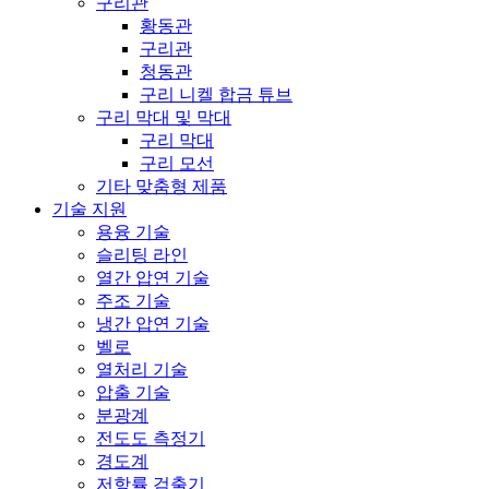
구리관
황동관
구리관
청동관
구리 니켈 합금 튜브
구리 막대 및 막대
구리 막대
구리 모선
기타 맞춤형 제품
기술 지원
용융 기술
슬리팅 라인
열간 압연 기술
주조 기술
냉간 압연 기술
벨로
열처리 기술
압출 기술
분광계
전도도 측정기
경도계
저항률 검출기