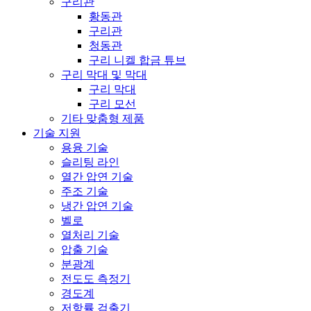
구리관
황동관
구리관
청동관
구리 니켈 합금 튜브
구리 막대 및 막대
구리 막대
구리 모선
기타 맞춤형 제품
기술 지원
용융 기술
슬리팅 라인
열간 압연 기술
주조 기술
냉간 압연 기술
벨로
열처리 기술
압출 기술
분광계
전도도 측정기
경도계
저항률 검출기