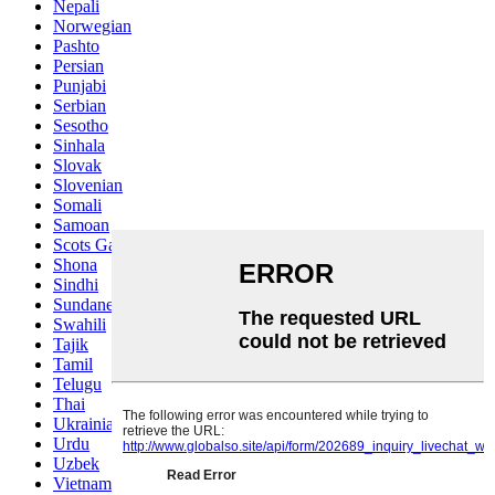
Nepali
Norwegian
Pashto
Persian
Punjabi
Serbian
Sesotho
Sinhala
Slovak
Slovenian
Somali
Samoan
Scots Gaelic
Shona
Sindhi
Sundanese
Swahili
Tajik
Tamil
Telugu
Thai
Ukrainian
Urdu
Uzbek
Vietnamese