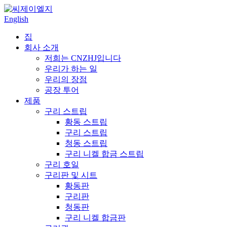
English
집
회사 소개
저희는 CNZHJ입니다
우리가 하는 일
우리의 장점
공장 투어
제품
구리 스트립
황동 스트립
구리 스트립
청동 스트립
구리 니켈 합금 스트립
구리 호일
구리판 및 시트
황동판
구리판
청동판
구리 니켈 합금판