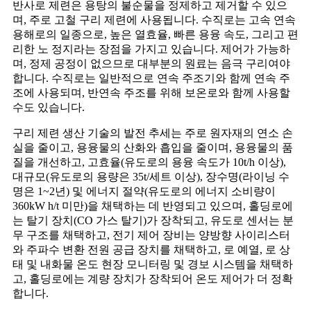
반사로 제련은 용탕의 불순물을 정제하고 제거할 수 있으
며, 주로 고철 구리 제련에 사용됩니다. 수직로는 고속 연속
용해로의 일종으로, 높은 열효율, 빠른 용융 속도, 그리고 편
리한 노 정지라는 장점을 가지고 있습니다. 제어가 가능하
며, 정제 공정이 없으므로 대부분의 원료는 음극 구리여야
합니다. 수직로는 일반적으로 연속 주조기와 함께 연속 주
조에 사용되며, 반연속 주조를 위해 보온로와 함께 사용할
수도 있습니다.
구리 제련 생산 기술의 발전 추세는 주로 원자재의 연소 손
실을 줄이고, 용융물의 산화와 흡입을 줄이며, 용융물의 품
질을 개선하고, 고효율(유도로의 용융 속도가 10t/h 이상),
대규모(유도로의 용량은 35t/세트 이상), 장수명(라이닝 수
명은 1~2년) 및 에너지 절약(유도로의 에너지 소비량이
360kW h/t 미만)을 채택하는 데 반영되고 있으며, 홀딩로에
는 탈기 장치(CO 가스 탈기)가 장착되고, 유도로 센서는 분
무 구조를 채택하고, 전기 제어 장비는 양방향 사이리스터
와 주파수 변환 전원 공급 장치를 채택하고, 로 예열, 로 상
태 및 내화물 온도 현장 모니터링 및 경보 시스템을 채택하
고, 홀딩로에는 계량 장치가 장착되어 온도 제어가 더 정확
합니다.