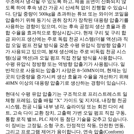
수조에서 냉각될 수 있도록 하고, 제품 표면이 산화되지 않
도록 하여 후속 냉간 가공 시 산세척 없이 진행할 수 있습니
다. 단일 중량이 500kg을 초과하는 튜브 또는 와이어 코일을
압출하기 위해 동기식 권취 장치가 장착된 대용량 압출기를
사용하는 경향이 있으며, 이는 후속 공정의 생산 효율과 종
합 수율을 효과적으로 향상시킵니다. 현재 구리 및 구리 합
금 파이프 생산에는 주로 독립 천공 시스템(더블 액션)과 직
접 오일 펌프 전달 방식을 갖춘 수평 유압식 정방향 압출기
가 사용되고 있으며, 봉재 생산에는 주로 비독립 천공 시스
템(싱글 액션)과 오일 펌프 직접 전달 방식을 사용합니다.
수평 유압식 정방향 또는 역방향 압출기가 사용됩니다. 일
반적으로 사용되는 압출기 사양은 8~50MN이며, 현재는 잉
곳의 단중량을 증가시켜 생산 효율과 수율을 개선하기 위해
40MN 이상의 대용량 압출기로 생산하는 경향이 있습니다.
현대식 수평 유압 압출기는 구조적으로 프리스트레스트 일
체형 프레임, 압출 배럴 "X" 가이드 및 지지대, 내장형 천공
시스템, 천공 니들 내부 냉각, 슬라이딩 또는 회전 다이 세
트, 고속 다이 교환 장치, 고출력 가변 오일 펌프 직접 구동,
통합 로직 밸브, PLC 제어 등 첨단 기술을 갖추고 있습니다.
이 장비는 고정밀, 소형 구조, 안정적인 작동, 안전한 연동,
그리고 프로그램 제어가 용이합니다. 연속 압출(Conform)