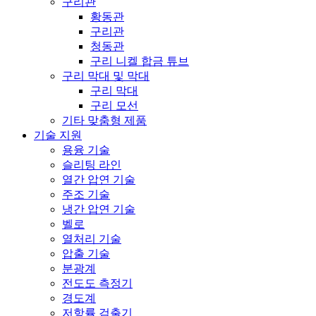
구리관
황동관
구리관
청동관
구리 니켈 합금 튜브
구리 막대 및 막대
구리 막대
구리 모선
기타 맞춤형 제품
기술 지원
용융 기술
슬리팅 라인
열간 압연 기술
주조 기술
냉간 압연 기술
벨로
열처리 기술
압출 기술
분광계
전도도 측정기
경도계
저항률 검출기