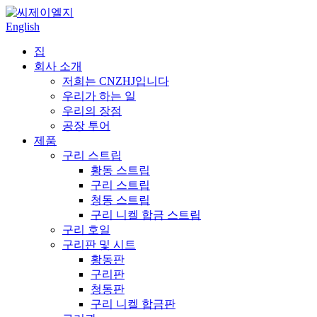
English
집
회사 소개
저희는 CNZHJ입니다
우리가 하는 일
우리의 장점
공장 투어
제품
구리 스트립
황동 스트립
구리 스트립
청동 스트립
구리 니켈 합금 스트립
구리 호일
구리판 및 시트
황동판
구리판
청동판
구리 니켈 합금판