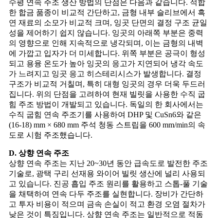
수평 연속 주조 생산 방법의 단점은 다음과 같습니다. 적합
한 합금 품종이 비교적 간단하고, 금형 내부 슬리브에서 흑
연 재료의 소모가 비교적 크며, 잉곳 단면의 결정 구조 균일
성을 제어하기 쉽지 않습니다. 잉곳의 아래쪽 부분은 중력
의 영향으로 인해 지속적으로 냉각되며, 이는 금형의 내벽
에 가깝고 입자가 더 미세합니다. 위쪽 부분은 공극이 형성
되고 용융 온도가 높아 잉곳의 응고가 지연되어 냉각 속도
가 느려지고 잉곳 응고 히스테리시스가 발생합니다. 결정
구조가 비교적 거칠며, 특히 대형 잉곳의 경우 더욱 두드러
집니다. 위의 단점을 고려하여 현재 빌릿을 사용한 수직 굽
힘 주조 방법이 개발되고 있습니다. 독일의 한 회사에서는
수직 굽힘 연속 주조기를 사용하여 DHP 및 CuSn6와 같은
(16-18) mm × 680 mm 주석 청동 스트립을 600 mm/min의 속
도로 시험 주조했습니다.
D. 상향 연속 주조
상향 연속 주조는 지난 20~30년 동안 급속도로 발전한 주조
기술로, 광택 구리 선재용 와이어 빌릿 생산에 널리 사용되
고 있습니다. 진공 흡입 주조 원리를 활용하고 스톱-풀 기술
을 채택하여 연속 다두 주조를 실현합니다. 장비가 간단하
고 투자 비용이 적으며 금속 손실이 적고 환경 오염 절차가
낮은 것이 특징입니다. 상향 연속 주조는 일반적으로 적동